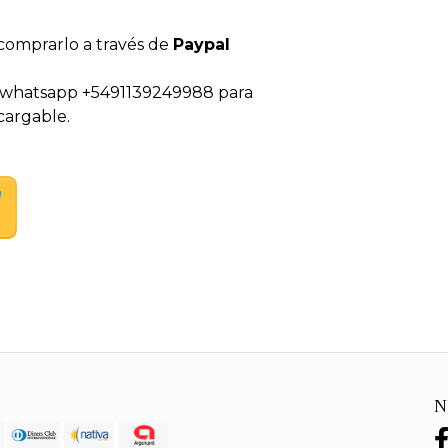
comprarlo a través de
Paypal
al whatsapp +5491139249988 para
cargable.
N