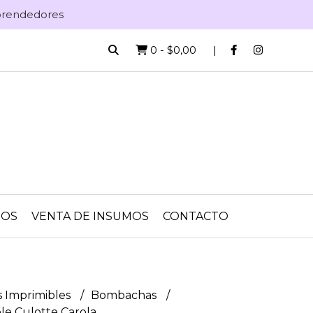
mprendedores
0
-
$0,00
IOS
VENTA DE INSUMOS
CONTACTO
 Imprimibles
Bombachas
le Culotte Carola